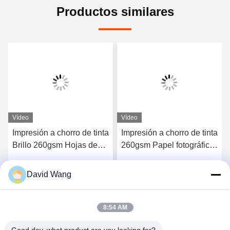
Productos similares
Vídeo
Vídeo
Impresión a chorro de tinta
Impresión a chorro de tinta
Brillo 260gsm Hojas de
260gsm Papel fotográfico
papel fotográfico
RC recuberto con resina
recubiertas de resina Para
brillante brillante para
David Wang
Habla Ahora.
Habla Ahora.
Canon Epson
Epson Canon
8:54 AM