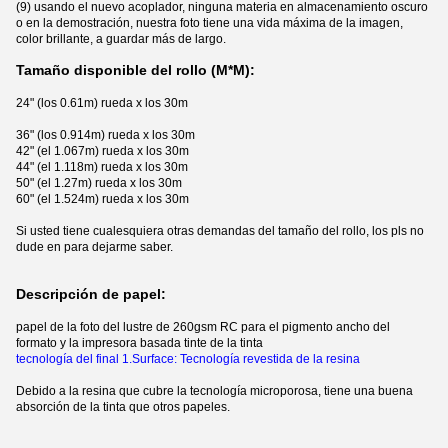
(9) usando el nuevo acoplador, ninguna materia en almacenamiento oscuro
o en la demostración, nuestra foto tiene una vida máxima de la imagen,
color brillante, a guardar más de largo.
Tamaño disponible del rollo (M*M):
24" (los 0.61m) rueda x los 30m
36" (los 0.914m) rueda x los 30m
42" (el 1.067m) rueda x los 30m
44" (el 1.118m) rueda x los 30m
50" (el 1.27m) rueda x los 30m
60" (el 1.524m) rueda x los 30m
Si usted tiene cualesquiera otras demandas del tamaño del rollo, los pls no
dude en para dejarme saber.
Descripción de papel:
papel de la foto del lustre de 260gsm RC para el pigmento ancho del
formato y la impresora basada tinte de la tinta
tecnología del final 1.Surface: Tecnología revestida de la resina
Debido a la resina que cubre la tecnología microporosa, tiene una buena
absorción de la tinta que otros papeles.