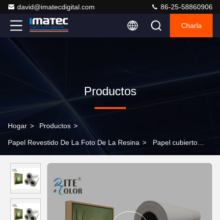
david@imatecdigital.com
86-25-58860906
Charla
Productos
Hogar
>
Productos
>
Papel Revestido De La Foto De La Resina
>
Papel cubierto
resina de alta densidad del final de la superficie del lustre del
papel de la foto para la impresión de la foto