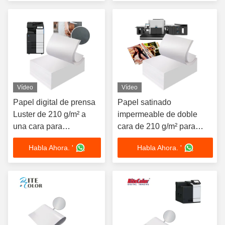
de acabado mate
Vídeo
Vídeo
Papel digital de prensa
Papel satinado
Luster de 210 g/m² a
impermeable de doble
una cara para
cara de 210 g/m² para
impresoras láser Konica
prensas digitales HP
Habla Ahora. '
Habla Ahora. '
Minolta. Calidad
Indigo
superior para
impresiones vibrantes