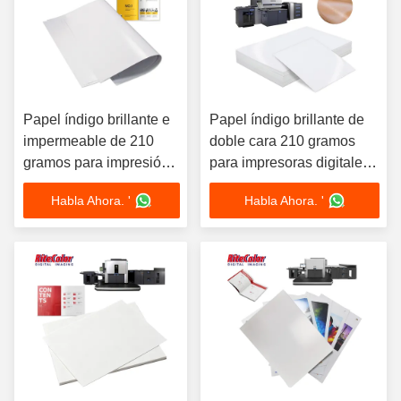
Papel índigo brillante e
Papel índigo brillante de
impermeable de 210
doble cara 210 gramos
gramos para impresión
para impresoras digitales
en doble cara en la
HP Indigo
Habla Ahora. '
Habla Ahora. '
prensa digital KONICA
MINOLTA