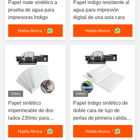
Papel mate sintético a
Papel indigo resistente al
prueba de agua para
agua para impresión
impresoras Indigo
digital de una sola cara
Habla Ahora. '
Habla Ahora. '
Vídeo
Vídeo
Papel sintético
Papel índigo sintético de
impermeable de dos
doble cara de lujo de
lados 230mic para
perlas de primera calidad
impresoras HP Indigo -
240mic para impresión de
Habla Ahora. '
Habla Ahora. '
Papel de prensa digital
alta gama