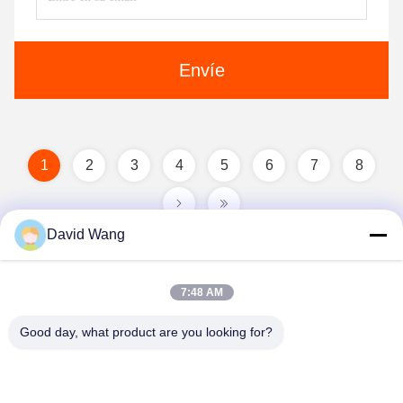
Envíe
1
2
3
4
5
6
7
8
David Wang
7:48 AM
Good day, what product are you looking for?
Imatec Imaging Co., Ltd.