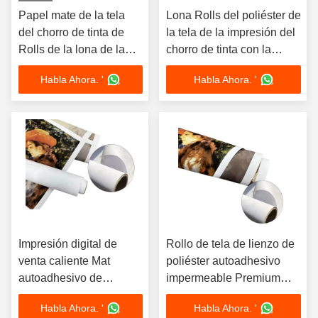
Papel mate de la tela
Lona Rolls del poliéster de
del chorro de tinta de
la tela de la impresión del
Rolls de la lona de la
chorro de tinta con la
impresión del poliéster
superficie revestida mate
Habla Ahora. '
Habla Ahora. '
de la exposición
blanca en blanco
280Gsm
Impresión digital de
Rollo de tela de lienzo de
venta caliente Mat
poliéster autoadhesivo
autoadhesivo de
impermeable Premium
poliéster de tela de
Matte Art
Habla Ahora. '
Habla Ahora. '
papel