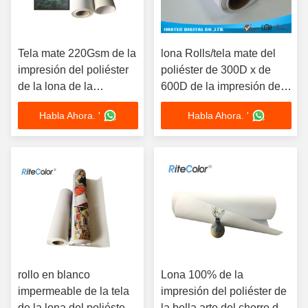
Tela mate 220Gsm de la
lona Rolls/tela mate del
impresión del poliéster
poliéster de 300D x de
de la lona de la
600D de la impresión del
impresión del formato
poliéster para la tinta del
Habla Ahora. '
Habla Ahora. '
grande de Digitaces del
pigmento
chorro de tinta
rollo en blanco
Lona 100% de la
impermeable de la tela
impresión del poliéster de
de la lona del poliéster
la bella arte del chorro de