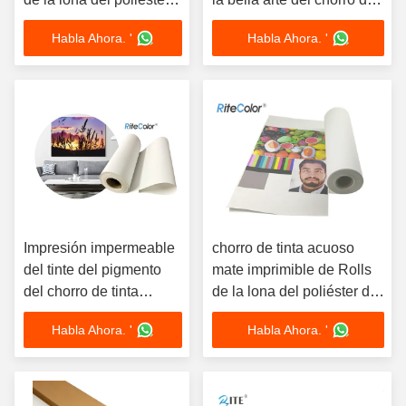
del arte 380gsm 24
tinta Rolls 260g con tintas
Habla Ahora. '
Habla Ahora. '
pulgadas
del pigmento
Impresión impermeable
chorro de tinta acuoso
del tinte del pigmento
mate imprimible de Rolls
del chorro de tinta
de la lona del poliéster del
220gsm Matte Polyester
artista 260gsm 24
Habla Ahora. '
Habla Ahora. '
Canvas Fabric Rolls
pulgadas