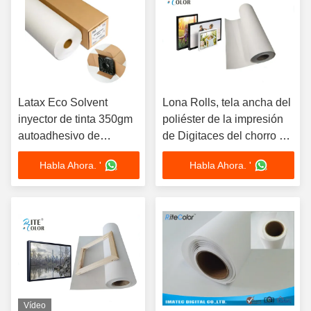
Latax Eco Solvent
Lona Rolls, tela ancha del
inyector de tinta 350gm
poliéster de la impresión
autoadhesivo de
de Digitaces del chorro de
poliéster tela de pared
tinta de la impresión de
Habla Ahora. '
Habla Ahora. '
de lona
Digitaces de la lona del
formato
Vídeo