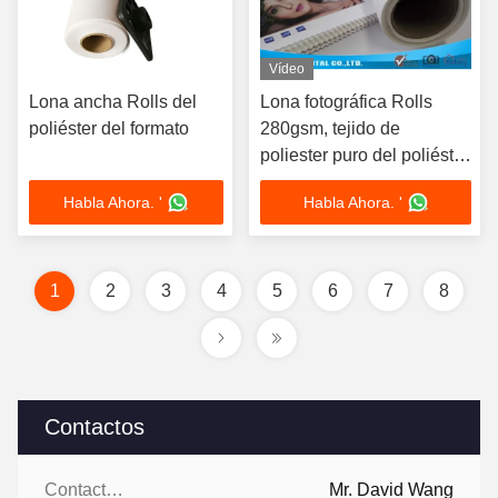
Vídeo
Lona ancha Rolls del
Lona fotográfica Rolls
poliéster del formato
280gsm, tejido de
poliester puro del poliéster
de la impresión de
Habla Ahora. '
Habla Ahora. '
Digitaces
1
2
3
4
5
6
7
8
Contactos
Contactos:
Mr. David Wang