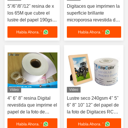
5"/6"/8"/12" resina de x
Digitaces que imprimen la
los 65M que cubre el
superficie brillante
lustre del papel 190gsm
microporosa revestida de
de la foto de Digitaces
la foto del papel A3 de la
Habla Ahora. '
Habla Ahora. '
para la impresión seca
foto de Minilab de la
de Minilab
resina mate del papel
Vídeo
Vídeo
4" 6" 8" resina Digital
Lustre seco 240gsm 4" 5"
revestida que imprime el
6" 8" 10" 12" del papel de
papel de la foto de
la foto de Digitaces RC
Minilab para la frontera
Minilab del chorro de tinta
Habla Ahora. '
Habla Ahora. '
DX100
rollo