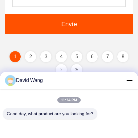
Envíe
1
2
3
4
5
6
7
8
David Wang
11:34 PM
Good day, what product are you looking for?
Imatec Imaging Co., Ltd.