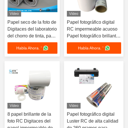
Vídeo
Vídeo
Papel seco de la foto de
Papel fotográfico digital
Digitaces del laboratorio
RC impermeable acuoso
del chorro de tinta, papel
Papel fotográfico brillante
brillante 6" de la foto del
para Epson D700
Habla Ahora. '
Habla Ahora. '
chorro de tinta de RC
X65M para
Fujifilm/Epson
Vídeo
Vídeo
8 papel brillante de la
Papel fotográfico digital
foto RC Digitaces del
Luster RC de alta calidad
papel impermeable de
de 260 gramos para