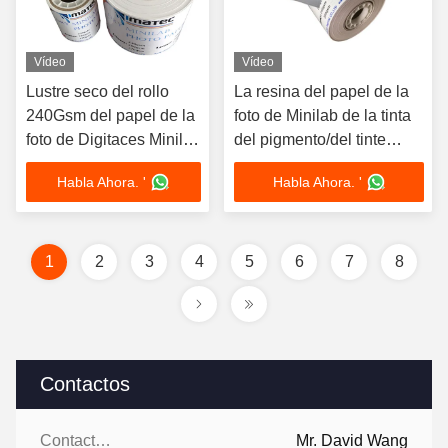
Vídeo
Vídeo
Lustre seco del rollo
La resina del papel de la
240Gsm del papel de la
foto de Minilab de la tinta
foto de Digitaces Minilab
del pigmento/del tinte
brillante en 6" ×65M
cubrió el 100% ISO9001
Habla Ahora. '
Habla Ahora. '
impermeable
1
2
3
4
5
6
7
8
Contactos
Contactos:
Mr. David Wang