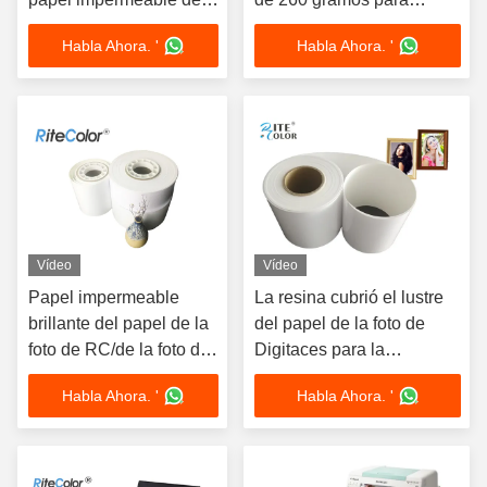
la foto de la pulgada
impresión por inyección
Habla Ahora. '
Habla Ahora. '
para Epson D700
de tinta
Vídeo
Vídeo
Papel impermeable
La resina cubrió el lustre
brillante del papel de la
del papel de la foto de
foto de RC/de la foto de
Digitaces para la
Digitaces para la
impresora 240gsm de
Habla Ahora. '
Habla Ahora. '
impresión seca de
Epson Surelab D700
Minilab
D3000