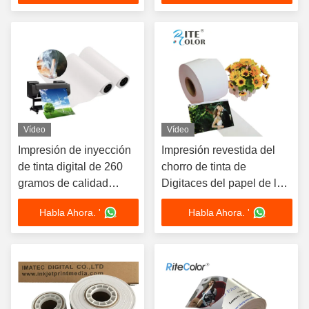
Vídeo
Vídeo
Impresión de inyección
Impresión revestida del
de tinta digital de 260
chorro de tinta de
gramos de calidad
Digitaces del papel de la
superior para
foto de Minilab de la
Habla Ahora. '
Habla Ahora. '
impresoras de inyección
resina para Epson D700
de tinta