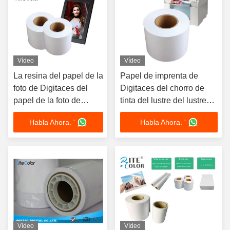
Vídeo
Vídeo
La resina del papel de la
Papel de imprenta de
foto de Digitaces del
Digitaces del chorro de
papel de la foto de
tinta del lustre del lustre
Minilab de la tinta del
del papel impermeable de
Habla Ahora. '
Habla Ahora. '
pigmento/del tinte cubrió
la foto del blanco alto
Vídeo
Vídeo