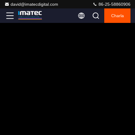
david@imatecdigital.com
86-25-58860906
Charla